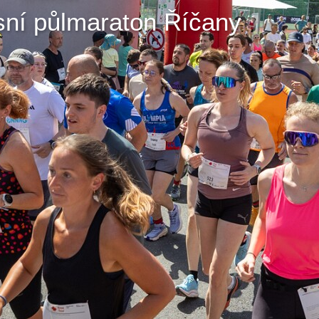
esní půlmaraton Říčany